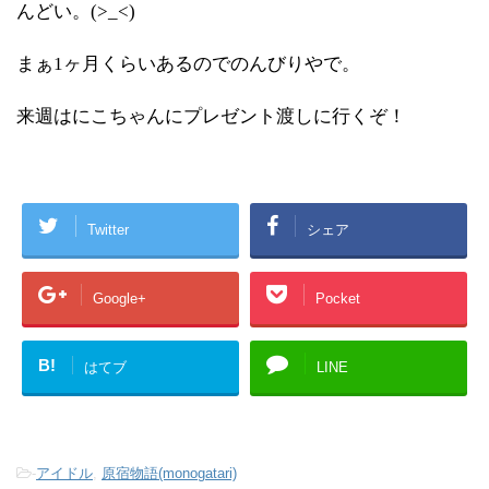
んどい。(>_<)
まぁ1ヶ月くらいあるのでのんびりやで。
来週はにこちゃんにプレゼント渡しに行くぞ！
Twitter
シェア
Google+
Pocket
B!
はてブ
LINE
-
アイドル
,
原宿物語(monogatari)