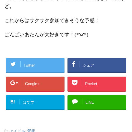
ど。
これからはサクサク参加できそうな予感！
ばんぱいあたんが大好きです！(*'ω'*)
Twitter
シェア
Google+
Pocket
B!
はてブ
LINE
-
アイドル
,
鶯籠