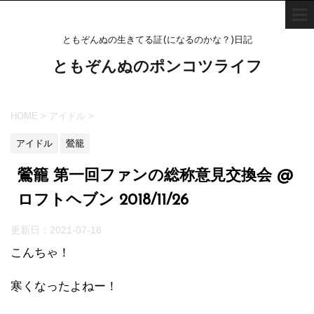
ともぞんぬの生きてる証(になるのかな？)日記
ともぞんぬのポンコツライフ
HOME
>
アイドル
>
アイドル
鶯籠
鶯籠 第一回ファンの総称意見交換会 @
ロフトヘブン 2018/11/26
更新日：
2021-07-18
こんちゃ！
寒くなったよねー！