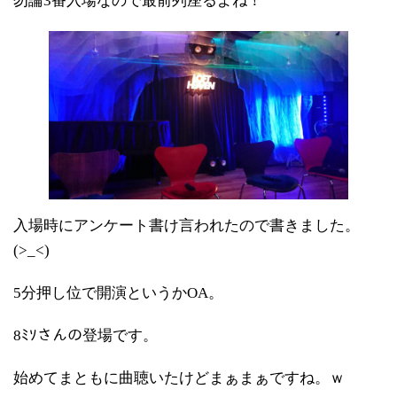
勿論3番入場なので最前列座るよね！
入場時にアンケート書け言われたので書きました。
(>_<)
5分押し位で開演というかOA。
8ﾐｿさんの登場です。
始めてまともに曲聴いたけどまぁまぁですね。ｗ